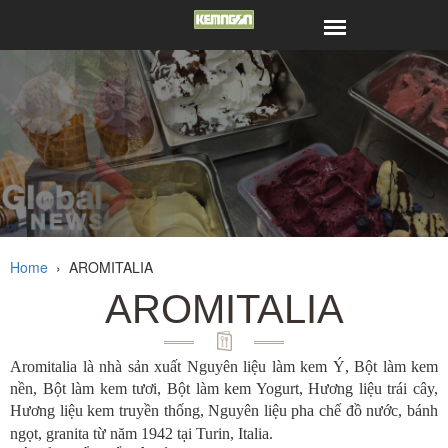
Home
›
AROMITALIA
AROMITALIA
Aromitalia là nhà sản xuất Nguyên liệu làm kem Ý, Bột làm kem
nền, Bột làm kem tươi, Bột làm kem Yogurt, Hương liệu trái cây,
Hương liệu kem truyền thống, Nguyên liệu pha chế đồ nước, bánh
ngọt, granita từ năm 1942 tại Turin, Italia.