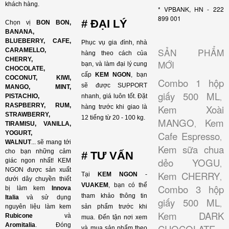
khách hàng.
* VPBANK, HN - 222
899 001
# ĐẠI LÝ
Chọn vị
BON BON,
BANANA,
BLUEBERRY, CAFE,
Phục vụ gia đình, nhà
SẢN PHẨM
CARAMELLO,
hàng theo cách của
CHERRY,
MỚI
bạn, và làm đại lý cung
CHOCOLATE,
cấp
KEM NGON
, bạn
COCONUT, KIWI,
Combo 1 hộp
sẽ được SUPPORT
MANGO, MINT,
giấy 500 ML
,
PISTACHIO,
nhanh, giá luôn tốt. Đặt
RASPBERRY, RUM,
Kem Xoài
hàng trước khi giao là
STRAWBERRY,
12 tiếng từ 20 - 100 kg.
MANGO
Kem
,
TIRAMISU, VANILLA,
YOGURT,
Cafe Espresso
,
WALNUT
...
sẽ mang tới
Kem sữa chua
cho bạn những cảm
# TƯ VẤN
dẻo YOGU
giác ngon nhất! KEM
,
NGON được sản xuất
Kem CHERRY
Tại
KEM NGON
-
,
dưới dây chuyền thiết
VUAKEM
, bạn có thể
Combo 3 hộp
bị làm kem
Innova
tham khảo thông tin
Italia
và sử dụng
giấy 500 ML
,
nguyên liệu làm kem
sản phẩm trước khi
Kem DARK
Rubicone
và
mua. Đến tận nơi xem
Aromitalia
. Đóng
và mua sản phẩm theo