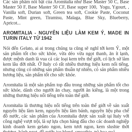
Các sản phẩm nổi bật của Aromitalia như Base Master 50 C, Base
Master 50 F, Base Master 50 CF, Base super 100, Yogu, Ygourt, ,
Vanilla soft, Durian soft, Green tea soft, Cookie Paste, Coconut
Paste, Mint green, Tiramisu, Malaga, Blue Sky, Blueberry,
Apricot...
AROMITALIA - NGUYÊN LIỆU LÀM KEM Ý, MADE IN
TURIN ITALY TỪ 1942
Nói đến Gelato, ai ai trong chúng ta cũng sẽ nghĩ tới kem Ý, một
sản phẩm tốt cho sức khỏe, vừa dẻo vừa ngọt thanh, ăn ít lạnh,
được mệnh danh là vua cả các loại kem trên thế giới, có lịch sử làm
kem lâu đời nhất. Ở Italy có rất nhiều thương hiệu kem nổi tiếng,
nhưng cũng có những sản phẩm thuần tự nhiên, có sản phẩm nhiều
hương liệu, sản phẩm tốt cho sức khỏe.
Aromitalia là một sản phẩm top đầu trong những sản phẩm tốt cho
sức khỏe, dành cho người ăn chay, người ăn kiêng, là một trong
những thương hiệu nổi tiếng trên toàn thế giới.
Aromitalia là thương hiệu nổi tiếng trên toàn thế giới về sản xuất
nguyên liệu làm kem, nguyên liệu làm bánh, nguyên liệu pha chế
đồ nước, các sản phẩm của Aromitalia được sản xuất tại Italy với
công nghệ vượt trội, là sự lựa chọn hàng đầu cho các doanh nghiệp
kinh doanh kem gelato ngon, kem tươi ngon, kem slushie thời
thượng, bánh ngọt, đồ nước ice blend, smoothie, trà hoa quả.