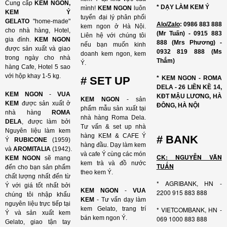
Cung cấp
KEM NGON,
* DẠY LÀM KEM Ý
mình!
KEM NGON
luôn
KEM Ý
tuyển đại lý phân phối
GELATO
"home-made"
Alo/Zalo
: 0986 883 888
kem ngon ở Hà Nội.
cho nhà hàng, Hotel,
(Mr Tuấn) - 0915 883
Liên hệ với chúng tôi
gia đình.
KEM NGON
888 (Mrs Phương) -
nếu bạn muốn kinh
được sản xuất và giao
0932 819 888 (Ms
doanh kem ngon, kem
trong ngày cho nhà
Thắm)
Ý.
hàng Cafe, Hotel 5 sao
với hộp khay 1-5 kg.
# SET UP
* KEM NGON - ROMA
DELA - 26 LIỀN KỀ 14,
KEM NGON
-
VUA
KĐT MẬU LƯƠNG, HÀ
KEM NGON
- sản
KEM
được sản xuất ở
ĐÔNG, HÀ NỘI
phẩm mẫu sản xuất tại
nhà hàng
ROMA
nhà hàng Roma Dela.
DELA
, được làm bởi
Tư vấn & set up nhà
Nguyên liệu làm kem
hàng KEM & CAFE Ý
# BANK
Ý
RUBICONE
(1959)
hàng đầu. Dạy làm kem
và
AROMITALIA
(1942).
và cafe Ý cùng các món
CK: NGUYỄN VĂN
KEM NGON
sẽ mang
kem trà và đồ nước
TUẤN
đến cho bạn sản phẩm
theo kem Ý.
chất lượng nhất đến từ
* AGRIBANK, HN -
Ý với giá tốt nhất bởi
KEM NGON
-
VUA
2200 915 883 888
chúng tôi nhập khẩu
KEM
- Tư vấn dạy làm
nguyên liệu trực tiếp tại
kem Gelato, trang trí
* VIETCOMBANK, HN -
Ý và sản xuất kem
bán kem ngon Ý.
069 1000 883 888
Gelato, giao tận tay