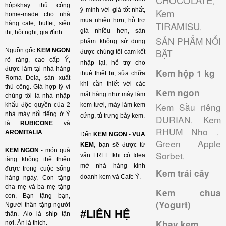
CHOCOLATE
,
hộp/khay thủ công
ý mình với giá tốt nhất,
Kem
home-made cho nhà
mua nhiều hơn, hỗ trợ
hàng cafe, buffet, siêu
TIRAMISU
,
giá nhiều hơn, sản
thị, hội nghị, gia đình.
SẢN PHẨM NỔI
phẩm không sử dụng
Nguồn gốc
KEM NGON
BẬT
được chúng tôi cam kết
rõ ràng, cao cấp Ý,
nhập lại, hỗ trợ cho
được làm tại nhà hàng
Kem hộp 1 kg
thuê thiết bị, sửa chữa
Roma Dela, sản xuất
khi cần thiết với các
thủ công. Giá hợp lý vì
Kem ngon
mặt hàng như máy làm
chúng tôi là nhà nhập
Kem Sầu riêng
khẩu độc quyền của 2
kem tươi, máy làm kem
nhà máy nổi tiếng ở Ý
cứng, tủ trưng bày kem.
DURIAN
Kem
,
là
RUBICONE
và
RHUM Nho
,
AROMITALIA
.
Đến
KEM NGON - VUA
Green Apple
KEM
, bạn sẽ được từ
KEM NGON
- món quà
Sorbet
,
vấn FREE khi có Idea
tặng không thể thiếu
mở nhà hàng kinh
được trong cuộc sống
Kem trái cây
doanh kem và Cafe Ý.
hàng ngày, Con tặng
cha mẹ và ba mẹ tặng
Kem chua
con, Bạn tặng bạn,
(Yogurt)
Người thân tặng người
#LIÊN HỆ
thân. Alo là ship tận
Khay kem
nơi. Ăn là thích.