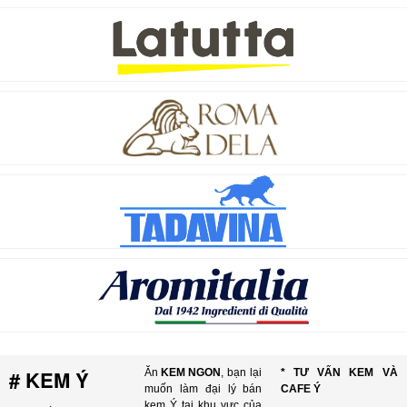
# KEM Ý
Ăn
KEM NGON
, bạn lại
* TƯ VẤN KEM VÀ
muốn làm đại lý bán
CAFE Ý
kem Ý tại khu vực của