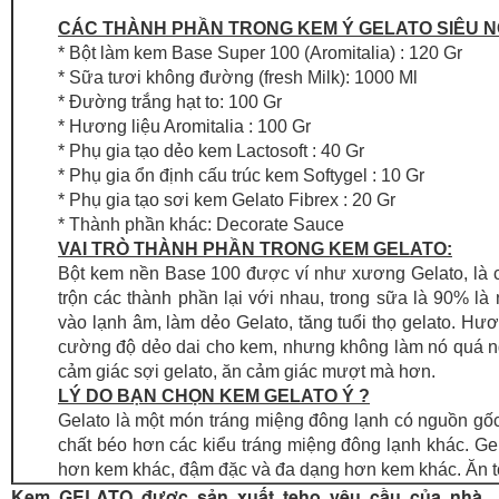
CÁC THÀNH PHẦN TRONG KEM Ý GELATO SIÊU 
* Bột làm kem Base Super 100 (Aromitalia) : 120 Gr
* Sữa tươi không đường (fresh Milk): 1000 Ml
* Đường trắng hạt to: 100 Gr
* Hương liệu Aromitalia : 100 Gr
* Phụ gia tạo dẻo kem Lactosoft : 40 Gr
* Phụ gia ổn định cấu trúc kem Softygel : 10 Gr
* Phụ gia tạo sơi kem Gelato Fibrex : 20 Gr
* Thành phần khác: Decorate Sauce
VAI TRÒ THÀNH PHẦN TRONG KEM GELATO:
Bột kem nền Base 100 được ví như xương Gelato, là cấ
trộn các thành phần lại với nhau, trong sữa là 90% là
vào lạnh âm, làm dẻo Gelato, tăng tuổi thọ gelato. Hươn
cường độ dẻo dai cho kem, nhưng không làm nó quá ngọt.
cảm giác sợi gelato, ăn cảm giác mượt mà hơn.
LÝ DO BẠN CHỌN KEM GELATO Ý ?
Gelato là một món tráng miệng đông lạnh có nguồn gố
chất béo hơn các kiểu tráng miệng đông lạnh khác. G
hơn kem khác, đậm đặc và đa dạng hơn kem khác. Ăn t
Kem GELATO được sản xuất teho yêu cầu của nhà