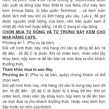
sản xuất và đóng hộp theo thiết bị của Italia như máy làm
kem Innova Italia, tủ bảo quản Techfrost, …và kem luôn
được làm mới sau khi có đơn hàng yêu cầu. Lưu ý, để giữ
được nguyên chất lượng của kem, nên bảo quản kem ở
nhiệt độ nhỏ hơn hoặc bằng -18 độ C trong tủ cấp đông.
CHỌN MUA TỦ ĐÔNG VÀ TỦ TRƯNG BÀY KEM CHO
NHÀ HÀNG CAFE.
Phương án 1: (Phụ vụ tại bàn).
Đối với hình thức này, nhà hàng chỉ cần tủ đông tốt âm 18
độ đến - 25 độ C là được. Khi có order kem, nhân viên lấy
khay kem, hộp kem ra để lên bàn và múc đưa ra cho khách
thưởng thức.
Tham khảo mua tủ sau đây.
Phương án 2:
(Phụ vụ tại bàn, quày) nhưng khách có thể
chọn kem.
Đối với hình thức này, nhà hàng chỉ cần tủ trưng bày kem tốt
âm 18 độ đến - 25 độ C là được từ 5 khay trở lên. Khi có
order kem, nhân viên lấy khay kem, hộp kem ra để lên bàn
và múc đưa ra cho khách thưởng thức. Hoặc múc kem trực
tiếp trước sự nhìn của khách