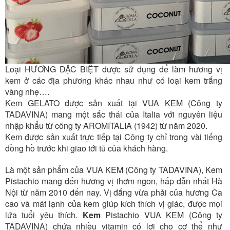
Loại HƯƠNG ĐẶC BIỆT được sử dụng để làm hương vị
kem ở các địa phương khác nhau như có loại kem trắng
vàng nhẹ….
Kem GELATO được sản xuất tại VUA KEM (Công ty
TADAVINA) mang một sắc thái của Italia với nguyên liệu
nhập khẩu từ công ty AROMITALIA (1942) từ năm 2020.
Kem được sản xuất trực tiếp tại Công ty chỉ trong vài tiếng
đồng hồ trước khi giao tới tủ của khách hàng.
Là một sản phẩm của VUA KEM (Công ty TADAVINA), Kem
Pistachio mang đến hương vị thơm ngon, hấp dẫn nhất Hà
Nội từ năm 2010 đến nay. Vị đắng vừa phải của hương Ca
cao và mát lạnh của kem giúp kích thích vị giác, được mọi
lứa tuổi yêu thích.
Kem
Pistachio
VUA KEM (Công ty
TADAVINA) chứa nhiều vitamin có lợi cho cơ thể như