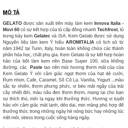
Số TK:
222 899 001
MÔ TẢ
Ngân hàng Ngoại thương Việt Nam
Chi nhánh:
Chi nhánh Vietcombank Hà Nội
Chủ TK:
Nguyễn Văn Tuấn
GELATO
được sản xuất trên máy làm kem
Innova Italia -
Số TK:
1986 883 888
Movi 60
có sự kết hợp của tủ cấp đông nhanh
Techfrost
, tủ
trưng bày kem
Gelatec
và ISA. Kem Gelato được sử dụng
Nguyên liệu làm kem Ý hiệu
AROMITALIA
có lịch sử từ
năm 1942 tại Turin, Italy, hoàn toàn không chứa các thành
phần hóa học, chất phụ gia. Kem Gelato là sự kết hợp hoàn
hảo của bột làm kem nền Base Super 100, sữa không
đường, các
Paste
tạo nên mùi hương thơm mát của của
Kem Gelato Ý
với cảm giác ngọt thơm của hạt dẻ cười,
Rum nhon, Cafe, Caramel, Sô Cô La, Vanilla, Yogurt ...màu
sắc tự nhiên, thơm phưng phức, vị béo mát ngậy của trái
cây nhiệt đới, màu nâu đen thơm thơm, mang lại cho bạn
sự thích thú, mới lạ ngay khi thưởng thức. Hương vị tuyệt
hảo với cảm giác mát lạnh, dẻo dai, mịn màng phù hợp để
thưởng thức trong những ngày hè nóng bức hay những lúc
mệt mỏi, stress trong cuộc sống hàng ngày.