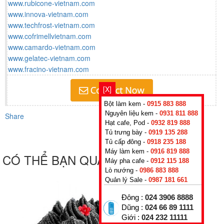
www.rubicone-vietnam.com
www.innova-vietnam.com
www.techfrost-vietnam.com
www.cofrimellvietnam.com
www.camardo-vietnam.com
www.gelatec-vietnam.com
www.fracino-vietnam.com
[X]
Bột làm kem -
0915 883 888
Nguyên liệu kem -
0931 811 888
Share
Hạt cafe, Pod -
0932 819 888
Tủ trưng bày -
0919 135 288
Tủ cấp đông -
0918 235 188
Máy làm kem -
0916 819 888
CÓ THỂ BẠN QUAN TÂM
Máy pha cafe -
0912 115 188
Lò nướng -
0986 883 888
Quản lý Sale -
0987 181 661
Đông :
024 3906 8888
Dũng :
024 66 89 1111
Giới :
024 232 11111