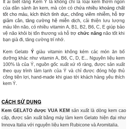
Ít ai biết rằng Kem Ý
là không chỉ là loại kem thơm ngon
của dân sành ăn kem, mà còn có
chứa nhiều khoáng chất
tốt cho máu, kích thích tình dục, chống viêm nhiễm, hỗ trợ
giảm cân, tăng cường hệ miễn dịch,
cải thiện lưu lượng
máu lên não, có nhiều vitamin A, B1, B2, B6, C, E giúp bảo
vệ não khỏi bị tổn thương và hỗ trợ
chức năng
não tốt khi
bạn già đi, tăng cường trí nhớ.
Kem Gelato
Ý
giàu vitamin không kém các món ăn bổ
dưỡng khác như vitamin A, B6, C, D, E... Nguyên liệu kem
100% là của Ý, nguồn gốc xuất xứ rõ ràng, được sản xuất
theo quy trình làm lạnh của Ý và chỉ được đóng hộp thủ
công tiện lợi, hand-made khi giao tới khách hàng yêu thích
kem Ý.
CÁCH SỬ DỤNG
Kem GELATO được VUA KEM
sản xuất là dòng kem cao
cấp, được sản xuất bằng máy làm kem Gelato hiện đại như
Innova Italia với nguyên liệu kem Rubicone và Aromitalia.