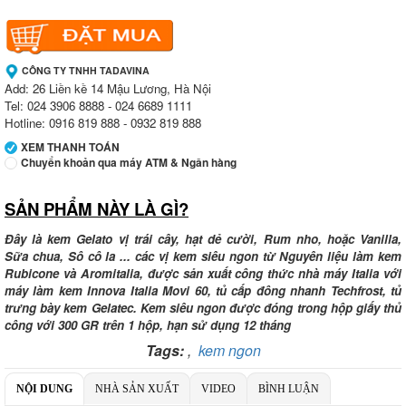
CÔNG TY TNHH TADAVINA
Add: 26 Liền kề 14 Mậu Lương, Hà Nội
Tel: 024 3906 8888 - 024 6689 1111
Hotline: 0916 819 888 - 0932 819 888
XEM THANH TOÁN
Chuyển khoản qua máy ATM & Ngân hàng
SẢN PHẨM NÀY LÀ GÌ?
Ngân hàng Ngoại thương Việt Nam
Chi nhánh:
Chi nhánh Vietcombank Tây Hà Nội
Chủ TK:
Công ty TNHH TADAVINA
Đây là kem Gelato vị trái cây, hạt dẻ cười, Rum nho, hoặc Vanilla,
Số TK:
069 1000 886 001
Sữa chua, Sô cô la ... các vị kem siêu ngon từ Nguyên liệu làm kem
Rubicone và Aromitalia, được sản xuất công thức nhà máy Italia với
Ngân hàng Ngoại thương Việt Nam
máy làm kem Innova Italia Movi 60, tủ cấp đông nhanh Techfrost, tủ
Chi nhánh:
Chi nhánh Tây Hà Nội
trưng bày kem Gelatec. Kem siêu ngon được đóng trong hộp giấy thủ
Chủ TK:
Công ty TNHH MENMOT
công với 300 GR trên 1 hộp, hạn sử dụng 12 tháng
Số TK:
069 1000 811 888
Tags:
,
kem ngon
Ngân hàng TMCP Việt Nam Thịnh Vượng
Chi nhánh:
Chi nhánh VBbank Hà Nội
NỘI DUNG
NHÀ SẢN XUẤT
VIDEO
BÌNH LUẬN
Chủ TK:
Nguyễn Văn Tuấn