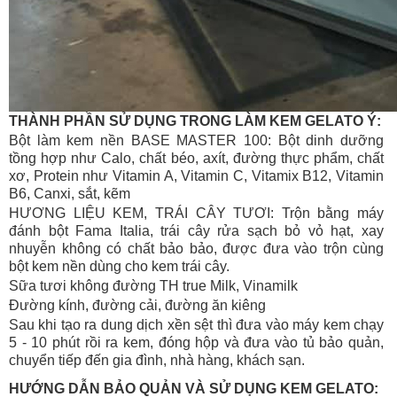
THÀNH PHẦN SỬ DỤNG TRONG LÀM KEM GELATO Ý:
Bột làm kem nền BASE MASTER 100: Bột dinh dưỡng
tồng hợp như Calo, chất béo, axít, đường thực phẩm, chất
xơ, Protein như Vitamin A, Vitamin C, Vitamix B12, Vitamin
B6, Canxi, sắt, kẽm
HƯƠNG LIỆU KEM, TRÁI CÂY TƯƠI: Trộn bằng máy
đánh bột Fama Italia, trái cây rửa sạch bỏ vỏ hạt, xay
nhuyễn không có chất bảo bảo, được đưa vào trộn cùng
bột kem nền dùng cho kem trái cây.
Sữa tươi không đường TH true Milk, Vinamilk
Đường kính, đường cải, đường ăn kiêng
Sau khi tạo ra dung dịch xền sệt thì đưa vào máy kem chạy
5 - 10 phút rồi ra kem, đóng hộp và đưa vào tủ bảo quản,
chuyển tiếp đến gia đình, nhà hàng, khách sạn.
HƯỚNG DẪN BẢO QUẢN VÀ SỬ DỤNG KEM GELATO: