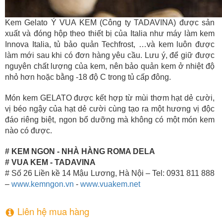
Kem Gelato Ý VUA KEM (Công ty TADAVINA) được sản
xuất và đóng hộp theo thiết bị của Italia như máy làm kem
Innova Italia, tủ bảo quản Techfrost, …và kem luôn được
làm mới sau khi có đơn hàng yêu cầu. Lưu ý, để giữ được
nguyên chất lượng của kem, nên bảo quản kem ở nhiệt độ
nhỏ hơn hoặc bằng -18 độ C trong tủ cấp đông.
Món kem GELATO được kết hợp từ mùi thơm hạt dẻ cười,
vị béo ngậy của hạt dẻ cười cùng tạo ra một hương vị độc
đáo riêng biệt, ngon bổ dưỡng mà không có một món kem
nào có được.
# KEM NGON - NHÀ HÀNG ROMA DELA
# VUA KEM - TADAVINA
# Số 26 Liền kề 14 Mậu Lương, Hà Nội – Tel: 0931 811 888
–
www.kemngon.vn
-
www.vuakem.net
Liên hệ mua hàng