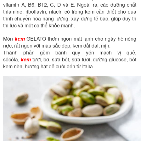
vitamin A, B6, B12, C, D và E. Ngoài ra, các dưỡng chất
thiamine, riboflavin, niacin có trong kem cần thiết cho quá
trình chuyển hóa năng lượng, xây dựng tế bào, giúp duy trì
thị lực và một cơ thể khỏe mạnh.
Món
kem
GELATO thơm ngon mát lạnh cho ngày hè nóng
nực, rất ngon với màu sắc đẹp, kem dải dai, mịn.
Thành phần gồm bánh quy yến mạch vị quế,
sôcôla,
kem
tươi, bơ, sữa bột, sữa tươi, đường glucose, bột
kem nền, hương hạt dẻ cười đến từ Italia.