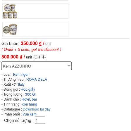
350.000
₫ /
Giá buôn:
unit
( Order > 5 units, get the discount )
500.000
₫ /
unit (Giá lẻ)
- Loại :
Kem ngon
- Thương hiệu :
ROMA DELA
- Xuất xứ :
Italy
- Đóng gói :
Hộp giấy
- Trọng lượng :
300 Gr
- Dành cho :
Hotel, bar
- Tình trạng :
còn hàng
- Catalogue :
Download tại đây
- Phân phối :
Vua kem
- Chọn số lượng :