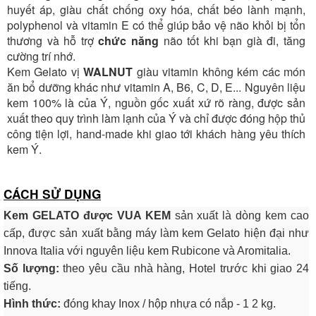
huyết áp, giàu chất chống oxy hóa, chất béo lành mạnh,
polyphenol và vitamin E có thể giúp bảo vệ não khỏi bị tổn
thương và hỗ trợ
chức năng
não tốt khi bạn già đi, tăng
cường trí nhớ.
Kem Gelato vị
WALNUT
giàu vitamin không kém các món
ăn bổ dưỡng khác như vitamin A, B6, C, D, E... Nguyên liệu
kem 100% là của Ý, nguồn gốc xuất xứ rõ ràng, được sản
xuất theo quy trình làm lạnh của Ý và chỉ được đóng hộp thủ
công tiện lợi, hand-made khi giao tới khách hàng yêu thích
kem Ý.
CÁCH SỬ DỤNG
Kem GELATO được VUA KEM
sản xuất là dòng kem cao
cấp, được sản xuất bằng máy làm kem Gelato hiện đại như
Innova Italia với nguyên liệu kem Rubicone và Aromitalia.
Số lượng:
theo yêu cầu nhà hàng, Hotel trước khi giao 24
tiếng.
Hình thức:
đóng khay Inox / hộp nhựa có nắp - 1 2 kg.