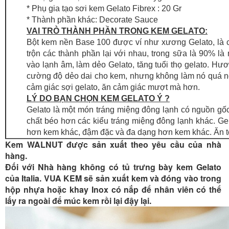
* Phụ gia tạo sơi kem Gelato Fibrex : 20 Gr
* Thành phần khác: Decorate Sauce
VAI TRÒ THÀNH PHẦN TRONG KEM GELATO:
Bột kem nền Base 100 được ví như xương Gelato, là cấ
trộn các thành phần lại với nhau, trong sữa là 90% là
vào lạnh âm, làm dẻo Gelato, tăng tuổi thọ gelato. Hươn
cường độ dẻo dai cho kem, nhưng không làm nó quá ngọt.
cảm giác sợi gelato, ăn cảm giác mượt mà hơn.
LÝ DO BẠN CHỌN KEM GELATO Ý ?
Gelato là một món tráng miệng đông lạnh có nguồn gố
chất béo hơn các kiểu tráng miệng đông lạnh khác. G
hơn kem khác, đậm đặc và đa dạng hơn kem khác. Ăn t
Kem WALNUT được sản xuất theo yêu cầu của nhà
hàng.
Đối với Nhà hàng không có tủ trưng bày kem Gelato
của Italia. VUA KEM sẽ sản xuất kem và đóng vào trong
hộp nhựa hoặc khay Inox có nắp để nhân viên có thể
lấy ra ngoài để múc kem rồi lại đậy lại.