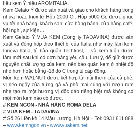
liệu kem Ý hiệu AROMITALIA.
Kem Gelato Ý được sản xuất và giao cho khách hàng trong
nhựa hoặc Inox từ Hộp 2000 Gr, Hộp 5000 Gr, được phục
vụ tới nhà hàng, khách sạn, cửa hàng bánh, cửa hàng café,
hội nghị, sự kiện…
Kem Gelato Ý VUA KEM (Công ty TADAVINA) được sản
xuất và đóng hộp theo thiết bị của Italia như máy làm kem
Innova Italia, tủ bảo quản Techfrost, …và kem luôn được
làm mới sau khi có đơn hàng yêu cầu. Lưu ý, để giữ được
nguyên chất lượng của kem, nên bảo quản kem ở nhiệt độ
nhỏ hơn hoặc bằng -18 độ C trong tủ cấp đông.
Món kem WALNUT được kết hợp từ mùi thơm của cà phê,
vị béo ngậy của trứng gà và phô mai cùng với rượu rum
nhẹ tạo ra một hương vị độc đáo riêng biệt mà không có
một món kem nào có được.
# KEM NGON - NHÀ HÀNG ROMA DELA
# VUA KEM - TADAVINA
# Số 26 Liền kề 14 Mậu Lương, Hà Nội – Tel: 0931 811 888
–
www.kemngon.vn
-
www.vuakem.net