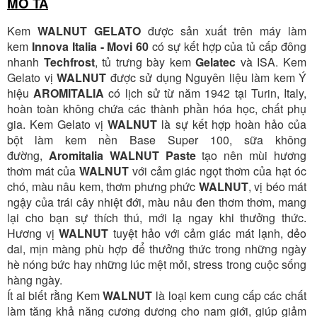
MÔ TẢ
Ngân hàng Ngoại thương Việt Nam
Kem
WALNUT GELATO
được sản xuất trên máy làm
Chi nhánh:
Chi nhánh Vietcombank Hà Nội
Chủ TK:
Nguyễn Văn Tuấn
kem
Innova Italia - Movi 60
có sự kết hợp của tủ cấp đông
Số TK:
1986 883 888
nhanh
Techfrost
, tủ trưng bày kem
Gelatec
và ISA. Kem
Gelato vị
WALNUT
được sử dụng Nguyên liệu làm kem Ý
hiệu
AROMITALIA
có lịch sử từ năm 1942 tại Turin, Italy,
hoàn toàn không chứa các thành phần hóa học, chất phụ
gia. Kem Gelato vị
WALNUT
là sự kết hợp hoàn hảo của
bột làm kem nền Base Super 100, sữa không
đường,
Aromitalia WALNUT Paste
tạo nên mùi hương
thơm mát của
WALNUT
với cảm giác ngọt thơm của hạt óc
chó, màu nâu kem, thơm phưng phức
WALNUT
, vị béo mát
ngậy của trái cây nhiệt đới, màu nâu đen thơm thơm, mang
lại cho bạn sự thích thú, mới lạ ngay khi thưởng thức.
Hương vị
WALNUT
tuyệt hảo với cảm giác mát lạnh, dẻo
dai, mịn màng phù hợp để thưởng thức trong những ngày
hè nóng bức hay những lúc mệt mỏi, stress trong cuộc sống
hàng ngày.
Ít ai biết rằng Kem
WALNUT
là loại kem cung cấp các chất
làm tăng khả năng cương dương cho nam giới, giúp giảm