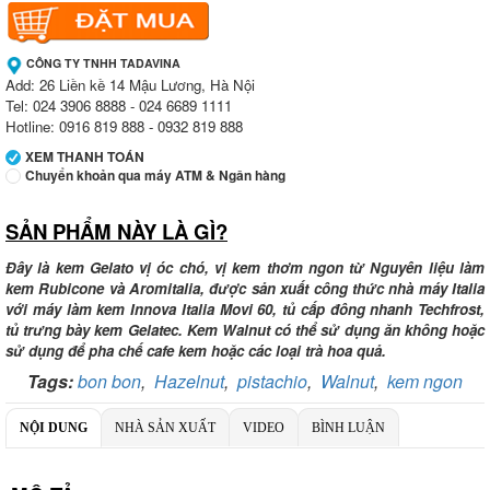
CÔNG TY TNHH TADAVINA
Add: 26 Liền kề 14 Mậu Lương, Hà Nội
Tel: 024 3906 8888 - 024 6689 1111
Hotline: 0916 819 888 - 0932 819 888
XEM THANH TOÁN
Chuyển khoản qua máy ATM & Ngân hàng
SẢN PHẨM NÀY LÀ GÌ?
Ngân hàng Ngoại thương Việt Nam
Chi nhánh:
Chi nhánh Vietcombank Tây Hà Nội
Chủ TK:
Công ty TNHH TADAVINA
Đây là kem Gelato vị óc chó, vị kem thơm ngon từ Nguyên liệu làm
Số TK:
069 1000 886 001
kem Rubicone và Aromitalia, được sản xuất công thức nhà máy Italia
với máy làm kem Innova Italia Movi 60, tủ cấp đông nhanh Techfrost,
Ngân hàng Ngoại thương Việt Nam
tủ trưng bày kem Gelatec. Kem Walnut có thể sử dụng ăn không hoặc
Chi nhánh:
Chi nhánh Tây Hà Nội
sử dụng để pha chế cafe kem hoặc các loại trà hoa quả.
Chủ TK:
Công ty TNHH MENMOT
Tags:
bon bon
,
Hazelnut
Số TK:
,
069 1000 811 888
pistachio
,
Walnut
,
kem ngon
Ngân hàng TMCP Việt Nam Thịnh Vượng
NỘI DUNG
NHÀ SẢN XUẤT
VIDEO
BÌNH LUẬN
Chi nhánh:
Chi nhánh VBbank Hà Nội
Chủ TK:
Nguyễn Văn Tuấn
Số TK:
222 899 001