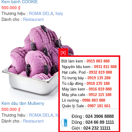
Kem bánh COOKIE
500.000
₫
Thương hiệu :
ROMA DELA
,
Italy
Dành cho :
Restaurant
[X]
Bột làm kem -
0915 883 888
Nguyên liệu kem -
0931 811 888
Hạt cafe, Pod -
0932 819 888
Tủ trưng bày -
0919 135 288
Tủ cấp đông -
0918 235 188
Máy làm kem -
0916 819 888
Máy pha cafe -
0912 115 188
Lò nướng -
0986 883 888
Kem dâu tằm Mulberry
Quản lý Sale -
0987 181 661
500.000
₫
Thương hiệu :
ROMA DELA
,
Italy
Đông :
024 3906 8888
Dành cho :
Restaurant
Dũng :
024 66 89 1111
Giới :
024 232 11111