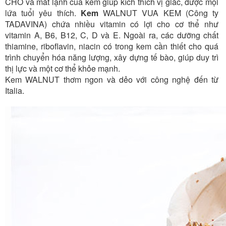
CHÓ và mát lạnh của kem giúp kích thích vị giác, được mọi
lứa tuổi yêu thích.
Kem
WALNUT
VUA KEM (Công ty
TADAVINA) chứa nhiều vitamin có lợi cho cơ thể như
vitamin A, B6, B12, C, D và E. Ngoài ra, các dưỡng chất
thiamine, riboflavin, niacin có trong kem cần thiết cho quá
trình chuyển hóa năng lượng, xây dựng tế bào, giúp duy trì
thị lực và một cơ thể khỏe mạnh.
Kem WALNUT thơm ngon và dẻo với công nghệ đến từ
Italia.