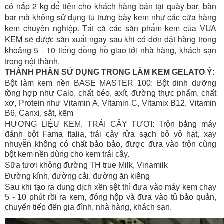
có nắp 2 kg để tiện cho khách hàng bán tại quày bar, bàn
bar mà không sử dụng tủ trưng bày kem như các cửa hàng
kem chuyên nghiệp. Tất cả các sản phẩm kem của VUA
KEM sẽ được sản xuất ngay sau khi có đơn đặt hàng trong
khoảng 5 - 10 tiếng đồng hồ giao tới nhà hàng, khách sạn
trong nội thành.
THÀNH PHẦN SỬ DỤNG TRONG LÀM KEM GELATO Ý:
Bột làm kem nền BASE MASTER 100: Bột dinh dưỡng
tồng hợp như Calo, chất béo, axít, đường thực phẩm, chất
xơ, Protein như Vitamin A, Vitamin C, Vitamix B12, Vitamin
B6, Canxi, sắt, kẽm
HƯƠNG LIỆU KEM, TRÁI CÂY TƯƠI: Trộn bằng máy
đánh bột Fama Italia, trái cây rửa sạch bỏ vỏ hạt, xay
nhuyễn không có chất bảo bảo, được đưa vào trộn cùng
bột kem nền dùng cho kem trái cây.
Sữa tươi không đường TH true Milk, Vinamilk
Đường kính, đường cải, đường ăn kiêng
Sau khi tạo ra dung dịch xền sệt thì đưa vào máy kem chạy
5 - 10 phút rồi ra kem, đóng hộp và đưa vào tủ bảo quản,
chuyển tiếp đến gia đình, nhà hàng, khách sạn.