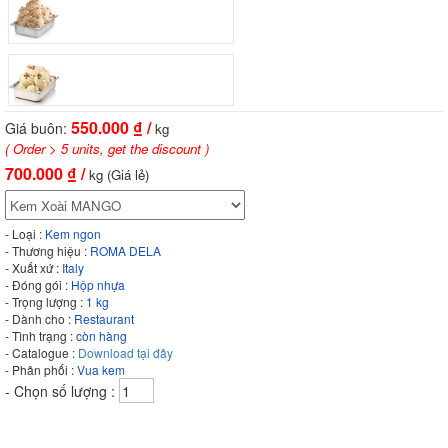
550.000
₫ /
Giá buôn:
kg
( Order > 5 units, get the discount )
700.000
₫ /
kg (Giá lẻ)
- Loại :
Kem ngon
- Thương hiệu :
ROMA DELA
- Xuất xứ :
Italy
- Đóng gói :
Hộp nhựa
- Trọng lượng :
1 kg
- Dành cho :
Restaurant
- Tình trạng :
còn hàng
- Catalogue :
Download tại đây
- Phân phối :
Vua kem
- Chọn số lượng :