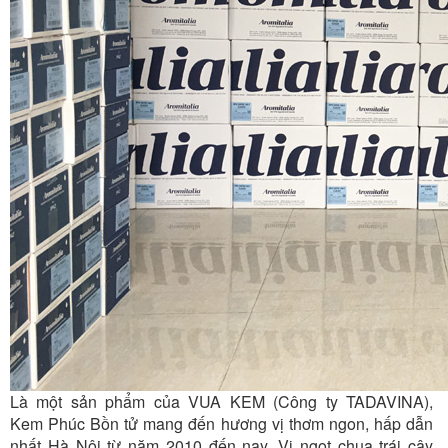
Là một sản phẩm của VUA KEM (Công ty TADAVINA),
Kem Phúc Bồn tử mang đến hương vị thơm ngon, hấp dẫn
nhất Hà Nội từ năm 2010 đến nay. Vị ngọt chua trái cây