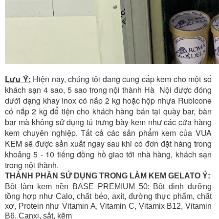
Lưu Ý:
Hiện nay, chúng tôi đang cung cấp kem cho một số
khách sạn 4 sao, 5 sao trong nội thành Hà Nội được đóng
dưới dạng khay Inox có nắp 2 kg hoặc hộp nhựa Rubicone
có nắp 2 kg để tiện cho khách hàng bán tại quày bar, bàn
bar mà không sử dụng tủ trưng bày kem như các cửa hàng
kem chuyên nghiệp. Tất cả các sản phẩm kem của VUA
KEM sẽ được sản xuất ngay sau khi có đơn đặt hàng trong
khoảng 5 - 10 tiếng đồng hồ giao tới nhà hàng, khách sạn
trong nội thành.
THÀNH PHẦN SỬ DỤNG TRONG LÀM KEM GELATO Ý:
Bột làm kem nền BASE PREMIUM 50: Bột dinh dưỡng
tồng hợp như Calo, chất béo, axít, đường thực phẩm, chất
xơ, Protein như Vitamin A, Vitamin C, Vitamix B12, Vitamin
B6, Canxi, sắt, kẽm