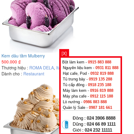
[X]
Kem dâu tằm Mulberry
500.000
₫
Bột làm kem -
0915 883 888
Thương hiệu :
ROMA DELA
,
Italy
Nguyên liệu kem -
0931 811 888
Dành cho :
Restaurant
Hạt cafe, Pod -
0932 819 888
Tủ trưng bày -
0919 135 288
Tủ cấp đông -
0918 235 188
Máy làm kem -
0916 819 888
Máy pha cafe -
0912 115 188
Lò nướng -
0986 883 888
Quản lý Sale -
0987 181 661
Đông :
024 3906 8888
Dũng :
024 66 89 1111
Giới :
024 232 11111