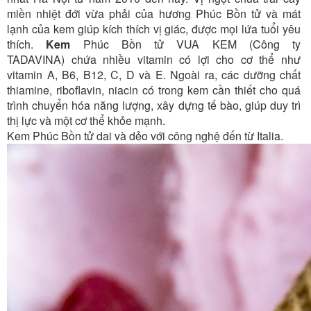
miền nhiệt đới vừa phải của hương Phúc Bồn tử và mát
lạnh của kem giúp kích thích vị giác, được mọi lứa tuổi yêu
thích.
Kem
Phúc Bồn tử VUA KEM (Công ty
TADAVINA) chứa nhiều vitamin có lợi cho cơ thể như
vitamin A, B6, B12, C, D và E. Ngoài ra, các dưỡng chất
thiamine, riboflavin, niacin có trong kem cần thiết cho quá
trình chuyển hóa năng lượng, xây dựng tế bào, giúp duy trì
thị lực và một cơ thể khỏe mạnh.
Kem Phúc Bồn tử dai và dẻo với công nghệ đến từ Italia.