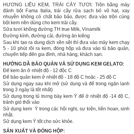
HƯƠNG LIỆU KEM, TRÁI CÂY TƯƠI: Trộn bằng máy
đánh bột Fama Italia, trái cây rửa sạch bỏ vỏ hạt, xay
nhuyễn không có chất bảo bảo, được đưa vào trộn cùng
bột kem nền dùng cho kem trái cây.
Sữa tươi không đường TH true Milk, Vinamilk
Đường kính, đường cải, đường ăn kiêng
Sau khi tạo ra dung dịch xền sệt thì đưa vào máy kem chạy
5 - 10 phút rồi ra kem, đóng hộp và đưa vào tủ bảo quản,
chuyển tiếp đến gia đình, nhà hàng, khách sạn.
HƯỚNG DẪ BẢO QUẢN VÀ SỬ DỤNG KEM GELATO:
Để kem ăn ở nhiệt độ - 12 độc C
Để bảo quản kem ở nhiệt độ - 18 độ C hoặc - 25 độ C
Sử dụng ngay sau khi mở (sử dụng và để trong ngăn lạnh
trong 3 ngày là tốt nhất)
Sử dụng trong tủ trưng bày kem Ý để ở nhiệt độ -14 độ C,
tránh gió thổi vào
Sử dụng kem Ý trong các hội nghị, sự kiện, liên hoan, sinh
nhật.
Sử dụng kem Ý tốt cho sức khỏe.
SẢN XUẤT VÀ ĐÓNG HỘP: