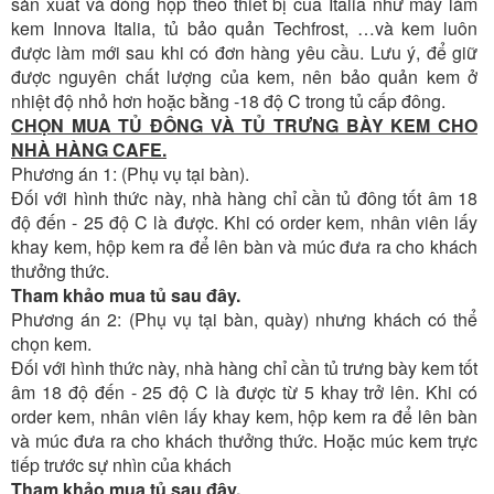
sản xuất và đóng hộp theo thiết bị của Italia như máy làm
kem Innova Italia, tủ bảo quản Techfrost, …và kem luôn
được làm mới sau khi có đơn hàng yêu cầu. Lưu ý, để giữ
được nguyên chất lượng của kem, nên bảo quản kem ở
nhiệt độ nhỏ hơn hoặc bằng -18 độ C trong tủ cấp đông.
CHỌN MUA TỦ ĐÔNG VÀ TỦ TRƯNG BÀY KEM CHO
NHÀ HÀNG CAFE.
Phương án 1: (Phụ vụ tại bàn).
Đối với hình thức này, nhà hàng chỉ cần tủ đông tốt âm 18
độ đến - 25 độ C là được. Khi có order kem, nhân viên lấy
khay kem, hộp kem ra để lên bàn và múc đưa ra cho khách
thưởng thức.
Tham khảo mua tủ sau đây.
Phương án 2: (Phụ vụ tại bàn, quày) nhưng khách có thể
chọn kem.
Đối với hình thức này, nhà hàng chỉ cần tủ trưng bày kem tốt
âm 18 độ đến - 25 độ C là được từ 5 khay trở lên. Khi có
order kem, nhân viên lấy khay kem, hộp kem ra để lên bàn
và múc đưa ra cho khách thưởng thức. Hoặc múc kem trực
tiếp trước sự nhìn của khách
Tham khảo mua tủ sau đây.