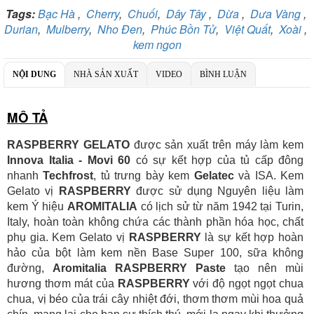
Tags:
Bạc Hà
,
Cherry
,
Chuối
,
Dây Tây
,
Dừa
,
Dưa Vàng
,
Ngân hàng TMCP Việt Nam Thịnh Vượng
Durian
,
Mulberry
,
Nho Đen
,
Phúc Bồn Tử
,
Việt Quất
,
Xoài
,
Chi nhánh:
Chi nhánh VBbank Hà Nội
kem ngon
Chủ TK:
Nguyễn Văn Tuấn
Số TK:
222 899 001
NỘI DUNG
NHÀ SẢN XUẤT
VIDEO
BÌNH LUẬN
Ngân hàng Ngoại thương Việt Nam
Chi nhánh:
Chi nhánh Vietcombank Hà Nội
Chủ TK:
Nguyễn Văn Tuấn
MÔ TẢ
Số TK:
1986 883 888
RASPBERRY GELATO
được sản xuất trên máy làm kem
Innova Italia - Movi 60
có sự kết hợp của tủ cấp đông
nhanh
Techfrost
, tủ trưng bày kem
Gelatec
và ISA. Kem
Gelato vị
RASPBERRY
được sử dụng Nguyên liệu làm
kem Ý hiệu
AROMITALIA
có lịch sử từ năm 1942 tại Turin,
Italy, hoàn toàn không chứa các thành phần hóa học, chất
phụ gia. Kem Gelato vị
RASPBERRY
là sự kết hợp hoàn
hảo của bột làm kem nền Base Super 100, sữa không
đường,
Aromitalia RASPBERRY Paste
tạo nên mùi
hương thơm mát của
RASPBERRY
với độ ngọt ngọt chua
chua, vị béo của trái cây nhiệt đới, thơm thơm mùi hoa quả