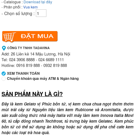
- Catalogue :
Download tại đây
- Phân phối :
Vua kem
- Chọn số lượng :
CÔNG TY TNHH TADAVINA
Add: 26 Liền kề 14 Mậu Lương, Hà Nội
Tel: 024 3906 8888 - 024 6689 1111
Hotline: 0916 819 888 - 0932 819 888
XEM THANH TOÁN
Chuyển khoản qua máy ATM & Ngân hàng
SẢN PHẨM NÀY LÀ GÌ?
Ngân hàng Ngoại thương Việt Nam
Chi nhánh:
Chi nhánh Vietcombank Tây Hà Nội
Chủ TK:
Công ty TNHH TADAVINA
Đây là kem Gelato vị Phúc bồn tử, vị kem chua chua ngọt thơm thơm
Số TK:
069 1000 886 001
mùi trái cây từ Nguyên liệu làm kem Rubicone và Aromitalia, được
sản xuất công thức nhà máy Italia với máy làm kem Innova Italia Movi
Ngân hàng Ngoại thương Việt Nam
60, tủ cấp đông nhanh Techfrost, tủ trưng bày kem Gelatec. Kem phúc
Chi nhánh:
Chi nhánh Tây Hà Nội
bồn tử có thể sử dụng ăn không hoặc sử dụng để pha chế cafe kem
Chủ TK:
Công ty TNHH MENMOT
hoặc các loại trà hoa quả.
Số TK:
069 1000 811 888