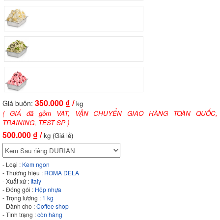
350.000
₫ /
Giá buôn:
kg
( GIÁ đã gồm VAT, VẬN CHUYỂN GIAO HÀNG TOÀN QUỐC,
TRAINING, TEST SP )
500.000
₫ /
kg (Giá lẻ)
- Loại :
Kem ngon
- Thương hiệu :
ROMA DELA
- Xuất xứ :
Italy
- Đóng gói :
Hộp nhựa
- Trọng lượng :
1 kg
- Dành cho :
Coffee shop
- Tình trạng :
còn hàng