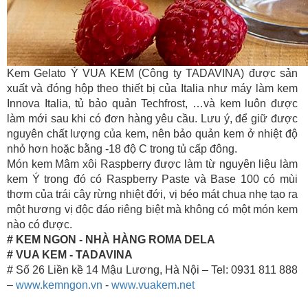
Kem Gelato Ý VUA KEM (Công ty TADAVINA) được sản
xuất và đóng hộp theo thiết bị của Italia như máy làm kem
Innova Italia, tủ bảo quản Techfrost, …và kem luôn được
làm mới sau khi có đơn hàng yêu cầu. Lưu ý, để giữ được
nguyên chất lượng của kem, nên bảo quản kem ở nhiệt độ
nhỏ hơn hoặc bằng -18 độ C trong tủ cấp đông.
Món kem Mâm xôi Raspberry được làm từ nguyên liệu làm
kem Ý trong đó có Raspberry Paste và Base 100 có mùi
thơm của trái cây rừng nhiệt đới, vị béo mát chua nhẹ tạo ra
một hương vị độc đáo riêng biệt mà không có một món kem
nào có được.
# KEM NGON - NHÀ HÀNG ROMA DELA
# VUA KEM - TADAVINA
# Số 26 Liền kề 14 Mậu Lương, Hà Nội – Tel: 0931 811 888
–
www.kemngon.vn
-
www.vuakem.net