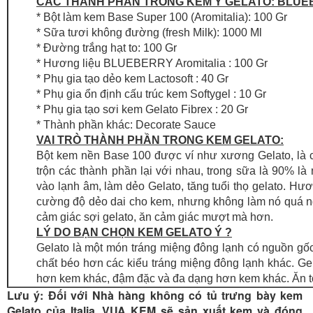
CÁC THÀNH PHẦN TRONG KEM Ý GELATO: BLU
* Bột làm kem Base Super 100 (Aromitalia): 100 Gr
* Sữa tươi không đường (fresh Milk): 1000 Ml
* Đường trắng hạt to: 100 Gr
* Hương liệu BLUEBERRY Aromitalia : 100 Gr
* Phụ gia tạo dẻo kem Lactosoft : 40 Gr
* Phụ gia ổn định cấu trúc kem Softygel : 10 Gr
* Phụ gia tạo sơi kem Gelato Fibrex : 20 Gr
* Thành phần khác: Decorate Sauce
VAI TRÒ THÀNH PHẦN TRONG KEM GELATO:
Bột kem nền Base 100 được ví như xương Gelato, là cấ
trộn các thành phần lại với nhau, trong sữa là 90% là
vào lạnh âm, làm dẻo Gelato, tăng tuổi thọ gelato. Hươn
cường độ dẻo dai cho kem, nhưng không làm nó quá ngọt.
cảm giác sợi gelato, ăn cảm giác mượt mà hơn.
LÝ DO BẠN CHỌN KEM GELATO Ý ?
Gelato là một món tráng miệng đông lạnh có nguồn gố
chất béo hơn các kiểu tráng miệng đông lạnh khác. G
hơn kem khác, đậm đặc và đa dạng hơn kem khác. Ăn t
Lưu ý: Đối với Nhà hàng không có tủ trưng bày kem
Gelato của Italia. VUA KEM sẽ sản xuất kem và đóng