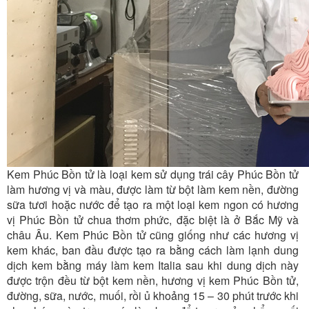
Kem Phúc Bồn tử là loại kem sử dụng trái cây Phúc Bồn tử
làm hương vị và màu, được làm từ bột làm kem nền, đường
sữa tươi hoặc nước để tạo ra một loại kem ngon có hương
vị Phúc Bồn tử chua thơm phức, đặc biệt là ở Bắc Mỹ và
châu Âu. Kem Phúc Bồn tử cũng giống như các hương vị
kem khác, ban đầu được tạo ra bằng cách làm lạnh dung
dịch kem bằng máy làm kem Italia sau khi dung dịch này
được trộn đều từ bột kem nền, hương vị kem Phúc Bồn tử,
đường, sữa, nước, muối, rồi ủ khoảng 15 – 30 phút trước khi