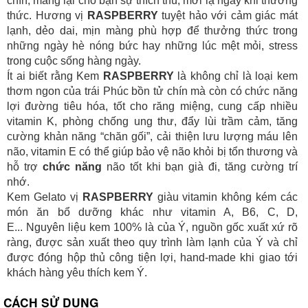
chín, mang lại cho bạn sự thích thú, mới lạ ngay khi thưởng
thức. Hương vị
RASPBERRY
tuyệt hảo với cảm giác mát
lạnh, dẻo dai, mịn màng phù hợp để thưởng thức trong
những ngày hè nóng bức hay những lúc mệt mỏi, stress
trong cuộc sống hàng ngày.
Ít ai biết rằng Kem
RASPBERRY
là không chỉ là loại kem
thơm ngon của trái Phúc bồn tử chín mà còn có chức năng
lợi đường tiêu hóa, tốt cho răng miệng, cung cấp nhiều
vitamin K, phòng chống ung thư, đẩy lùi trầm cảm, tăng
cường khản năng “chăn gối”, cải thiện lưu lượng máu lên
não, vitamin E có thể giúp bảo vệ não khỏi bị tổn thương và
hỗ trợ
chức năng
não tốt khi bạn già đi, tăng cường trí
nhớ.
Kem Gelato vị
RASPBERRY
giàu vitamin không kém các
món ăn bổ dưỡng khác như vitamin A, B6, C, D,
E... Nguyên liệu kem 100% là của Ý, nguồn gốc xuất xứ rõ
ràng, được sản xuất theo quy trình làm lạnh của Ý và chỉ
được đóng hộp thủ công tiện lợi, hand-made khi giao tới
khách hàng yêu thích kem Ý.
CÁCH SỬ DỤNG