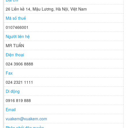
26 Liền kề 14, Mậu Lương, Hà Nội, Việt Nam
Mã số thuế
0107466001
Người liên hệ
MR TUẤN
Điện thoại
024 3906 8888
Fax
024 2321 1111
Di động
0916 819 888
Email
vuakem@vuakem.com
Phân phối độc quyền